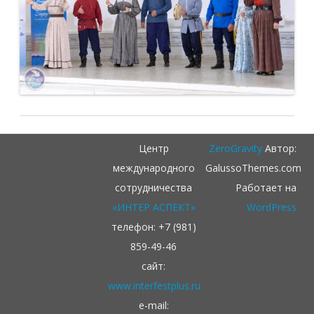
Центр
ZeroGravity
Автор:
международного
GalussoThemes.com
сотрудничества
Работает на
«ИНТЕР АСПЕКТ»
WordPress
телефон: +7 (981)
859-49-46
сайт:
www.interfestplus.ru
e-mail: