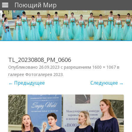
Поющий Мир
Перейти
к
содержимому
TL_20230808_PM_0606
Опубликовано
26.09.2023
с разрешением
1600 × 1067
в
галерее
Фотогалерея 2023
.
← Предыдущее
Следующее →