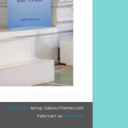
ZeroGravity
Автор: GalussoThemes.com
Работает на
WordPress