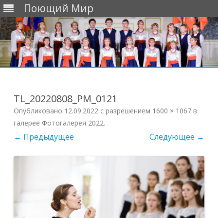
Поющий Мир
Перейти
к
содержимому
TL_20220808_PM_0121
Опубликовано
12.09.2022
с разрешением
1600 × 1067
в
галерее
Фотогалерея 2022
.
← Предыдущее
Следующее →