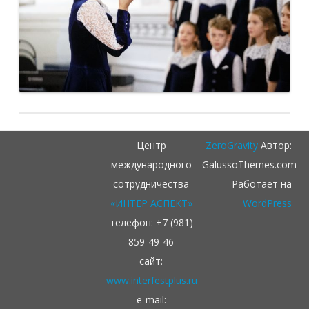
Центр
ZeroGravity
Автор:
международного
GalussoThemes.com
сотрудничества
Работает на
«ИНТЕР АСПЕКТ»
WordPress
телефон: +7 (981)
859-49-46
сайт:
www.interfestplus.ru
e-mail: