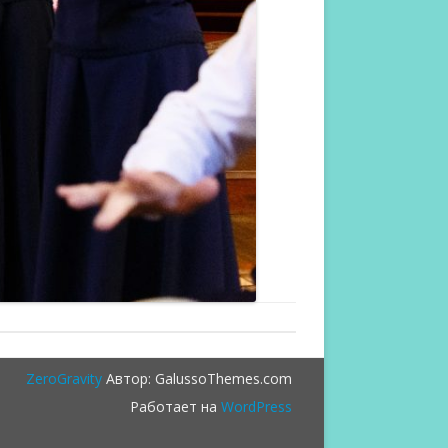
ZeroGravity
Автор: GalussoThemes.com
Работает на
WordPress