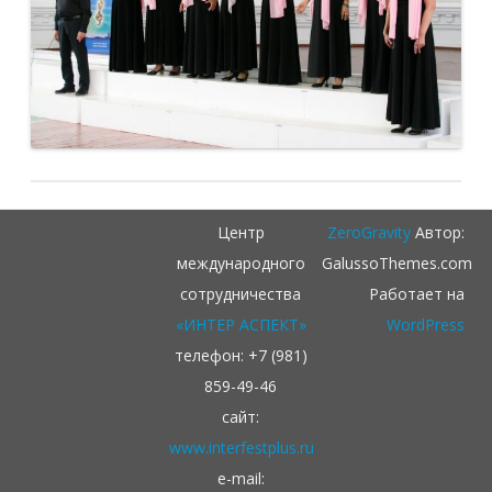
Центр
ZeroGravity
Автор:
международного
GalussoThemes.com
сотрудничества
Работает на
«ИНТЕР АСПЕКТ»
WordPress
телефон: +7 (981)
859-49-46
сайт:
www.interfestplus.ru
e-mail: