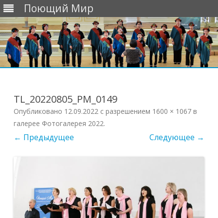
Поющий Мир
Перейти
к
содержимому
TL_20220805_PM_0149
Опубликовано
12.09.2022
с разрешением
1600 × 1067
в
галерее
Фотогалерея 2022
.
← Предыдущее
Следующее →