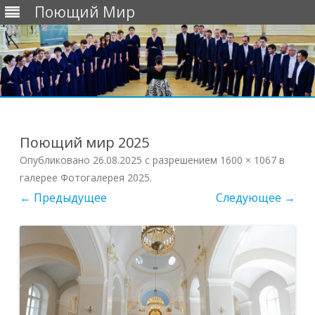
Поющий Мир
Перейти
к
содержимому
Поющий мир 2025
Опубликовано
26.08.2025
с разрешением
1600 × 1067
в
галерее
Фотогалерея 2025
.
← Предыдущее
Следующее →