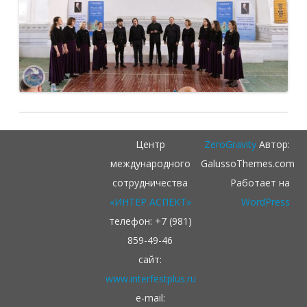
Центр
ZeroGravity
Автор:
международного
GalussoThemes.com
сотрудничества
Работает на
«ИНТЕР АСПЕКТ»
WordPress
телефон: +7 (981)
859-49-46
сайт:
www.interfestplus.ru
e-mail: