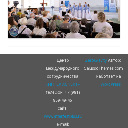
Центр
ZeroGravity
Автор:
международного
GalussoThemes.com
сотрудничества
Работает на
«ИНТЕР АСПЕКТ»
WordPress
телефон: +7 (981)
859-49-46
сайт:
www.interfestplus.ru
e-mail: